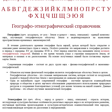
А
Б
В
Г
Д
Е
Ж
З
И
Й
К
Л
М
Н
О
П
Р
С
Т
У
Ф
Х
Ц
Ч
Ш
Щ
Э
Ю
Я
Географо-этнографический справочник
География
(греч. γεωγραφια, от γεια - Земля и γραφειν - пишу, описываю) - единый комплекс
наук, изучающих географическую оболочку Земли и акцентирующихся на выявлении
пространственно-временных закономерностей.
В течение длительного времени география была наукой, целью которой было открытие и
описание ранее неизвестных стран и земель. Особого развития это направление в географии достигло
в период с середины ХV до середины ХVII в. Этот период известен под названием эпохи
великих
географических открытий
. Именно в это время человек узнал о строении поверхности Земли, её
материках и океанах и их расположении. На основе полученных знаний были составлены первые
карты Земли.
Современная география - состоит из двух групп наук - физико-географической и экономико-
географической.
Объектом изучения физической географии является географическая оболочка Земли в целом.
Географическая оболочка - это сложная материальная система, которая состоит из воздушной,
водной и твердой оболочки Земли с населяющими их живыми организмами.
Одна из важнейших задач современной географии - изучение процессов взаимодействия
природы и общества в целях научного обоснования рационального использования природных
ресурсов и сохранения благоприятных условий для жизни человека на нашей планете. Данные
проблемы - это объект изучения экономической географии.
Этнография
(от греч. εθνος - народ и γραφειν - пишу, описываю) - отрасль истории,
исследующая культурно-бытовые особенности различных народов мира в их историческом развитии,
изучающая проблемы происхождения и культурно-исторических взаимоотношений этих народов,
восстанавливающая историю их расселения и передвижения.