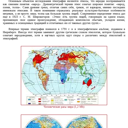
Основным объектом исследования этнографии являются этносы, что нередко воспринимается
как синоним понятия «народ». Древнегреческий термин этнос означал широкое понятие: «народ,
племя, толпа». Сами древние греки, отличая самих себя, греков, от варваров, именно последних
именовали этносами. В таком понимании отражались реальные культурно-бытовые особенности
негреков, а не просто лишь толпа как большая группа людей. Современное определение этноса дал
еще в 1923 г. С. М. Широкогоров: «Этнос есть группа людей, говорящих на одном языке,
признающих свое единое происхождение, обладающих комплексом обычаев, укладом жизни,
хранимых и освященных традицией и отличаемых ею от таковых других групп.»
Впервые термин этнография появился в 1791 г. в в этнографическом альбоме, изданном в
Нюрнберге. Иногда этот термин заменяют другим греческим словом этнология, которое буквально
означает народоведение, хотя в научных кругах идут споры о различиях между этнологией и
этнографией.
Человеческие расы мира (1,2 Mb)