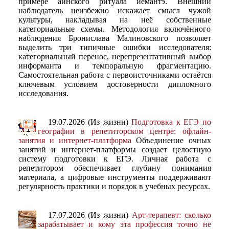
примере айнского ритуала иёмантэ. Внешний
наблюдатель неизбежно искажает смысл чужой
культуры, накладывая на неё собственные
категориальные схемы. Методология включённого
наблюдения Бронислава Малиновского позволяет
выделить три типичные ошибки исследователя:
категориальный перенос, нерепрезентативный выбор
информанта и темпоральную фрагментацию.
Самостоятельная работа с первоисточниками остаётся
ключевым условием достоверности дипломного
исследования.
19.07.2026 (Из жизни)
Подготовка к ЕГЭ по
географии в репетиторском центре: офлайн-
занятия и интернет-платформа
Объединение очных
занятий и интернет-платформы создает целостную
систему подготовки к ЕГЭ. Личная работа с
репетитором обеспечивает глубину понимания
материала, а цифровые инструменты поддерживают
регулярность практики и порядок в учебных ресурсах.
17.07.2026 (Из жизни)
Арт-терапевт: сколько
зарабатывает и кому эта профессия точно не