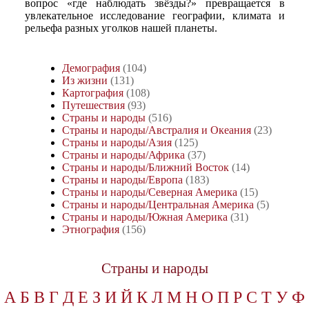
вопрос «где наблюдать звёзды?» превращается в
увлекательное исследование географии, климата и
рельефа разных уголков нашей планеты.
Демография
(104)
Из жизни
(131)
Картография
(108)
Путешествия
(93)
Страны и народы
(516)
Страны и народы/Австралия и Океания
(23)
Страны и народы/Азия
(125)
Страны и народы/Африка
(37)
Страны и народы/Ближний Восток
(14)
Страны и народы/Европа
(183)
Страны и народы/Северная Америка
(15)
Страны и народы/Центральная Америка
(5)
Страны и народы/Южная Америка
(31)
Этнография
(156)
Страны и народы
А
Б
В
Г
Д
Е
З
И
Й
К
Л
М
Н
О
П
Р
С
Т
У
Ф