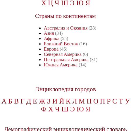
Х
Ц
Ч
Ш
Э
Ю
Я
Страны по континентам
Австралия и Океания
(28)
Азия
(34)
Африка
(55)
Ближний Восток
(16)
Европа
(46)
Северная Америка
(6)
Центральная Америка
(31)
Южная Америка
(14)
Энциклопедия городов
А
Б
В
Г
Д
Е
Ж
З
И
Й
К
Л
М
Н
О
П
Р
С
Т
У
Ф
Х
Ч
Ш
Э
Ю
Я
Демографический энциклопедический словарь