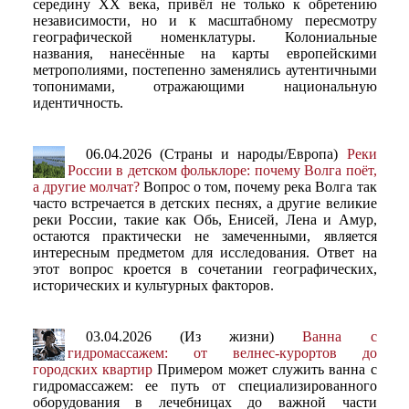
середину XX века, привёл не только к обретению
независимости, но и к масштабному пересмотру
географической номенклатуры. Колониальные
названия, нанесённые на карты европейскими
метрополиями, постепенно заменялись аутентичными
топонимами, отражающими национальную
идентичность.
06.04.2026 (Страны и народы/Европа)
Реки
России в детском фольклоре: почему Волга поёт,
а другие молчат?
Вопрос о том, почему река Волга так
часто встречается в детских песнях, а другие великие
реки России, такие как Обь, Енисей, Лена и Амур,
остаются практически не замеченными, является
интересным предметом для исследования. Ответ на
этот вопрос кроется в сочетании географических,
исторических и культурных факторов.
03.04.2026 (Из жизни)
Ванна с
гидромассажем: от велнес-курортов до
городских квартир
Примером может служить ванна с
гидромассажем: ее путь от специализированного
оборудования в лечебницах до важной части