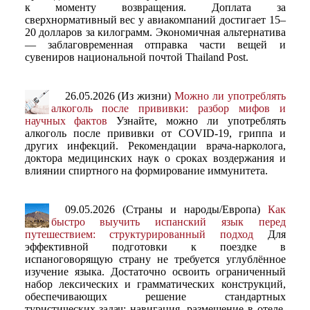
к моменту возвращения. Доплата за
сверхнормативный вес у авиакомпаний достигает 15–
20 долларов за килограмм. Экономичная альтернатива
— заблаговременная отправка части вещей и
сувениров национальной почтой Thailand Post.
26.05.2026 (Из жизни)
Можно ли употреблять
алкоголь после прививки: разбор мифов и
научных фактов
Узнайте, можно ли употреблять
алкоголь после прививки от COVID-19, гриппа и
других инфекций. Рекомендации врача-нарколога,
доктора медицинских наук о сроках воздержания и
влиянии спиртного на формирование иммунитета.
09.05.2026 (Страны и народы/Европа)
Как
быстро выучить испанский язык перед
путешествием: структурированный подход
Для
эффективной подготовки к поездке в
испаноговорящую страну не требуется углублённое
изучение языка. Достаточно освоить ограниченный
набор лексических и грамматических конструкций,
обеспечивающих решение стандартных
туристических задач: навигация, размещение в отеле,